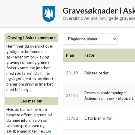
Gravesøknader i A
Oversikt over alle innvilgede grave
Graving i Asker kommune
Her finner du oversikt over
godkjente kommunale
Plan
Tittel
søknader om bruk av og
graving i offentlig grunn i
Asker kommune (merket
33118
Reistadjordet
med rød farge). Du finner
også godkjente koordinerte
planer om graving (merket
med blå farge).
Reservevannforsyning til
36194
Åsheim vannverk - Etappe 1
Les mer om
Hvis du har behov for å
benytte offentlig grunn, vil
36762
Otto Blehrs PSP
du finne informasjon om
søknadsprosessen og
saksbehandlingen her.
Les