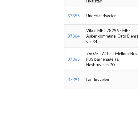
Hvalstad
37355
Underlandsveien
Viken MF ! 78296 - MF -
37364
Asker kommune, Otto Blehr
vei 34
76075 - AiB-F - Mellom-Nes
37365
FUS barnehage as,
Nesbruveien 70
37391
Landøyveien