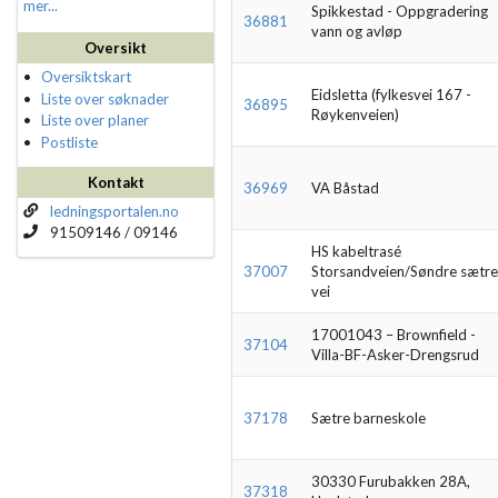
mer...
Spikkestad - Oppgradering
36881
vann og avløp
Oversikt
Oversiktskart
Eidsletta (fylkesvei 167 -
Liste over søknader
36895
Røykenveien)
Liste over planer
Postliste
Kontakt
36969
VA Båstad
ledningsportalen.no
91509146 / 09146
HS kabeltrasé
37007
Storsandveien/Søndre sætr
vei
17001043 – Brownfield -
37104
Villa-BF-Asker-Drengsrud
37178
Sætre barneskole
30330 Furubakken 28A,
37318